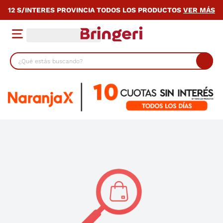
12 S/INTERES PROVINCIA TODOS LOS PRODUCTOS
VER MÁS
¿Qué estás buscando?
TÉRMINOS MÁS BUSCADOS
1
.
lavarropas
2
.
heladera
3
.
cocina
4
.
placard
5
.
celulares
6
.
bicicleta
7
.
termotanque
8
.
colchon