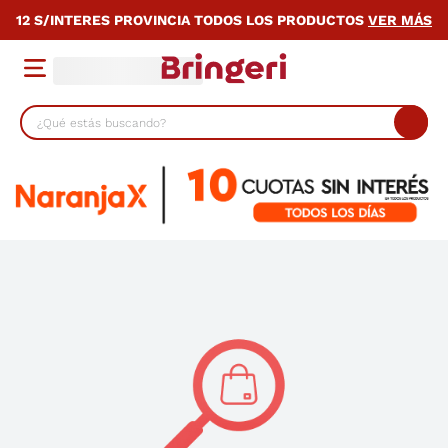
12 S/INTERES PROVINCIA TODOS LOS PRODUCTOS
VER MÁS
¿Qué estás buscando?
TÉRMINOS MÁS BUSCADOS
1
.
cocina
2
.
lavarropas
3
.
heladera
4
.
celulares
5
.
placard
6
.
bicicleta
7
.
termotanque
8
.
colchon