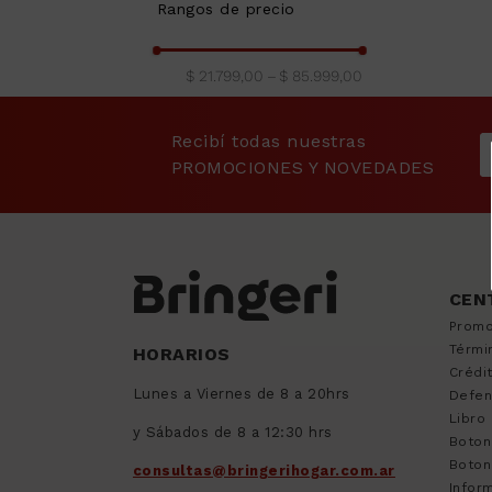
9
.
sommier
Rangos de precio
INTEX
(
2
)
10
.
smart tv
PELOPINCHO
(
1
)
$ 21.799,00
–
$ 85.999,00
Recibí todas nuestras
PROMOCIONES Y NOVEDADES
CEN
Promo
Térmi
HORARIOS
Crédi
Lunes a Viernes de 8 a 20hrs
Defen
Libro
y Sábados de 8 a 12:30 hrs
Boton
Boton
consultas@bringerihogar.com.ar
Inform