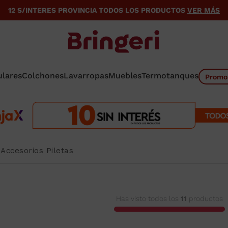
12 S/INTERES PROVINCIA TODOS LOS PRODUCTOS
VER MÁS
ulares
Colchones
Lavarropas
Muebles
Termotanques
Promo
Accesorios Piletas
Has visto todos los
11
productos