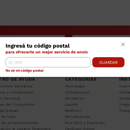
Ingresá tu código postal
para ofrecerte un mejor servicio de envío
GUARDAR
No sé mi código postal
TRO DE AYUDA
CATEGORÍAS
INS
ciones Bancarias
Tecnologia
Empr
nos y Condiciones
Climatizacion
Cont
to Personal
Heladeras
Venta
sa del Consumidor
Lavado
Pregu
 de Quejas
Muebles
Traba
 de baja
Herramientas
 de arrepentimiento
Aire libre y Deportes
ación al usuario financiero
Catálogo Online