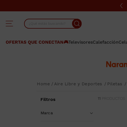
¿Qué estás buscando?
TÉRMINOS MÁS BUSCADOS
OFERTAS QUE CONECTAN🎮
Televisores
Calefacción
Cel
1
.
cocina
2
.
lavarropas
3
.
heladera
4
.
celulares
Aire Libre y Deportes
Piletas
5
.
placard
11
PRODUCTOS
6
.
bicicleta
Filtros
7
.
termotanque
Marca
8
.
colchon
BestWay
(
8
)