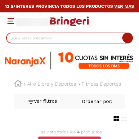
12 S/INTERES PROVINCIA TODOS LOS PRODUCTOS
VER MÁS
¿Qué estás buscando?
TÉRMINOS MÁS BUSCADOS
1
.
lavarropas
2
.
heladera
3
.
cocina
Aire Libre y Deportes
Fitness Deportes
4
.
placard
5
.
celulares
6
.
bicicleta
7
.
termotanque
Has visto todos los
4
productos
8
.
colchon