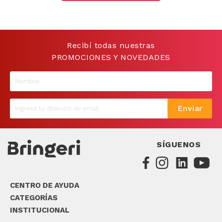
9
.
sommier
10
.
smart tv
Recibí todas nuestras
PROMOCIONES Y NOVEDADES
Enviar
SÍGUENOS
CENTRO DE AYUDA
CATEGORÍAS
INSTITUCIONAL