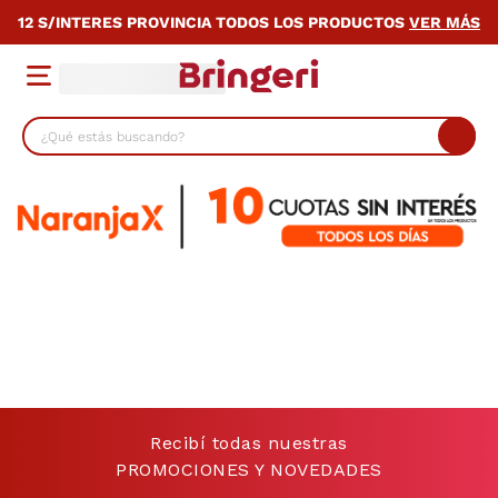
12 S/INTERES PROVINCIA TODOS LOS PRODUCTOS
VER MÁS
¿Qué estás buscando?
TÉRMINOS MÁS BUSCADOS
1
.
lavarropas
2
.
heladera
3
.
cocina
4
.
placard
5
.
celulares
6
.
bicicleta
Recibí todas nuestras
7
.
termotanque
PROMOCIONES Y NOVEDADES
8
.
colchon