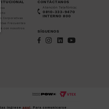
TITUCIONAL
CONTÁCTANOS
Atención Telefónica:
esa
0810-333-9470
acto
INTERNO 800
s Corporativas
ntas Frecuentes
já con nosotros
SÍGUENOS
cias ingrese
aquí
. Para comunicarse