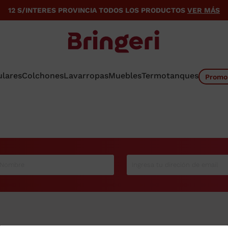
12 S/INTERES PROVINCIA TODOS LOS PRODUCTOS
VER MÁS
ulares
Colchones
Lavarropas
Muebles
Termotanques
Promo