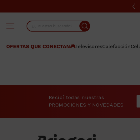
¿Qué estás buscando?
TÉRMINOS MÁS BUSCADOS
OFERTAS QUE CONECTAN🎮
Televisores
Calefacción
Cel
1
.
lavarropas
2
.
heladera
3
.
cocina
4
.
placard
Recibí todas nuestras
5
.
celulares
PROMOCIONES Y NOVEDADES
6
.
bicicleta
7
.
termotanque
8
.
colchon