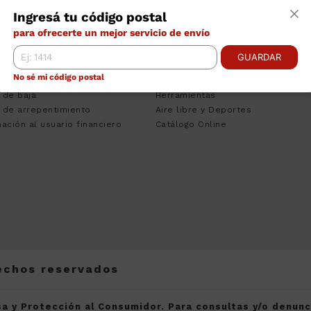
TRO DE AYUDA
CATEGORÍAS
INS
Ingresá tu código postal
ciones Bancarias
Tecnologia
Empr
para ofrecerte un mejor servicio de envío
nos y Condiciones
Climatizacion
Cont
to Personal
Heladeras
Venta
GUARDAR
sa del Consumidor
Lavado
Pregu
No sé mi código postal
 de Quejas
Muebles
Traba
 de baja
Herramientas
 de arrepentimiento
Aire libre y Deportes
ación al usuario financiero
Catálogo Online
rechos reservados
a y Protección al Consumidor. Para consultas y/o denun