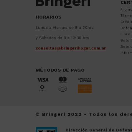
CEN
9
.
sommier
Promo
10
.
smart tv
Térmi
HORARIOS
Crédi
Lunes a Viernes de 8 a 20hrs
Defen
Libro
y Sábados de 8 a 12:30 hrs
Boton
Boton
consultas@bringerihogar.com.ar
Inform
MÉTODOS DE PAGO
© Bringeri 2022 - Todos los de
Dirección General de Defens