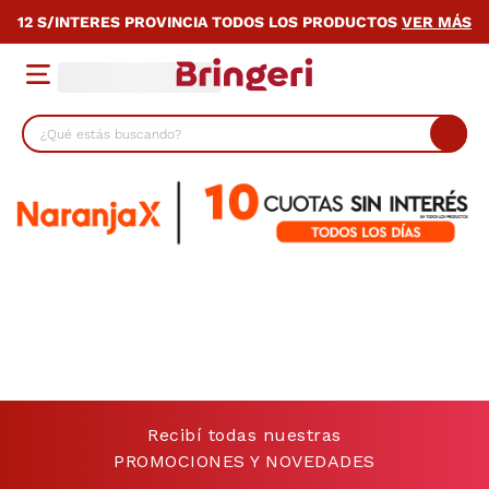
12 S/INTERES PROVINCIA TODOS LOS PRODUCTOS
VER MÁS
¿Qué estás buscando?
TÉRMINOS MÁS BUSCADOS
1
.
cocina
2
.
lavarropas
3
.
heladera
4
.
celulares
5
.
placard
6
.
bicicleta
Recibí todas nuestras
7
.
termotanque
PROMOCIONES Y NOVEDADES
8
.
colchon